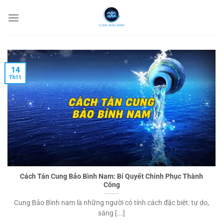
Chuyển
đến
nội
dung
14
Th11
Cách Tán Cung Bảo Bình Nam: Bí Quyết Chinh Phục Thành
Công
Cung Bảo Bình nam là những người có tính cách đặc biệt: tự do,
sáng [...]