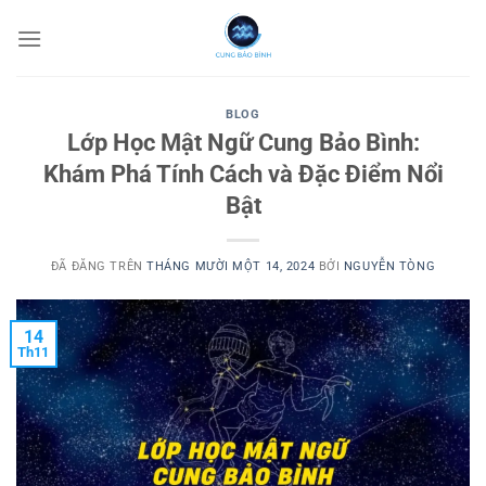
Chuyển
đến
nội
dung
BLOG
Lớp Học Mật Ngữ Cung Bảo Bình:
Khám Phá Tính Cách và Đặc Điểm Nổi
Bật
ĐÃ ĐĂNG TRÊN
THÁNG MƯỜI MỘT 14, 2024
BỞI
NGUYỄN TÒNG
14
Th11