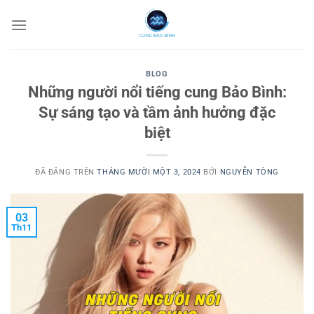
Chuyển
đến
nội
dung
BLOG
Những người nổi tiếng cung Bảo Bình:
Sự sáng tạo và tầm ảnh hưởng đặc
biệt
ĐÃ ĐĂNG TRÊN
THÁNG MƯỜI MỘT 3, 2024
BỞI
NGUYỄN TÒNG
03
Th11