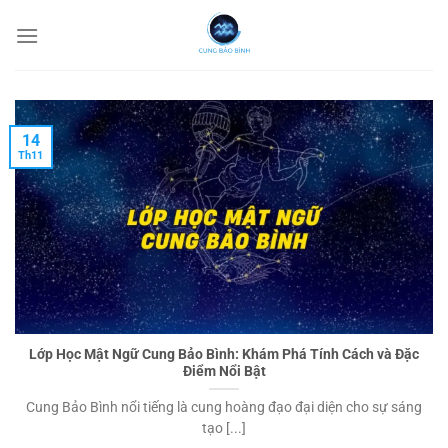
Chuyển
đến
nội
dung
14
Th11
Lớp Học Mật Ngữ Cung Bảo Bình: Khám Phá Tính Cách và Đặc
Điểm Nổi Bật
Cung Bảo Bình nổi tiếng là cung hoàng đạo đại diện cho sự sáng
tạo [...]