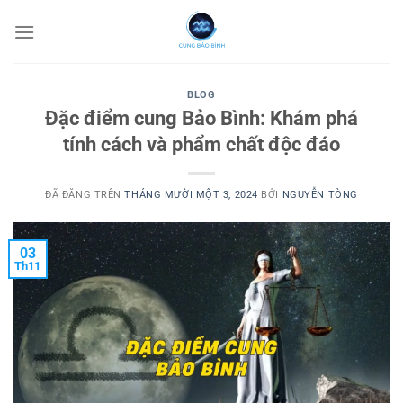
Chuyển
đến
nội
dung
BLOG
Đặc điểm cung Bảo Bình: Khám phá
tính cách và phẩm chất độc đáo
ĐÃ ĐĂNG TRÊN
THÁNG MƯỜI MỘT 3, 2024
BỞI
NGUYỄN TÒNG
03
Th11