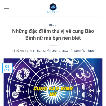
Chuyển
đến
nội
dung
BLOG
Những đặc điểm thú vị về cung Bảo
Bình nữ mà bạn nên biết
ĐÃ ĐĂNG TRÊN
THÁNG MƯỜI MỘT 2, 2024
BỞI
NGUYỄN TÒNG
02
Th11