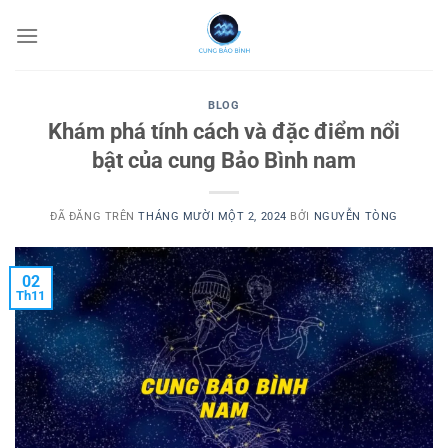
Chuyển
đến
nội
dung
BLOG
Khám phá tính cách và đặc điểm nổi
bật của cung Bảo Bình nam
ĐÃ ĐĂNG TRÊN
THÁNG MƯỜI MỘT 2, 2024
BỞI
NGUYỄN TÒNG
02
Th11