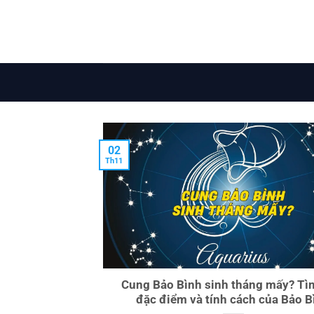
Chuyển
đến
nội
dung
02
Th11
Cung Bảo Bình sinh tháng mấy? Tì
đặc điểm và tính cách của Bảo B