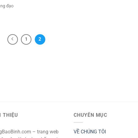
àng đạo
1
2
I THIỆU
CHUYÊN MỤC
gBaoBinh.com – trang web
VỀ CHÚNG TÔI