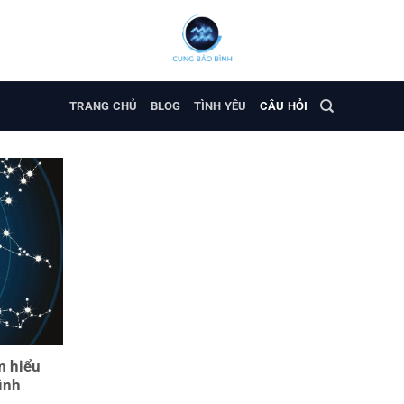
TRANG CHỦ
BLOG
TÌNH YÊU
CÂU HỎI
m hiểu
ình