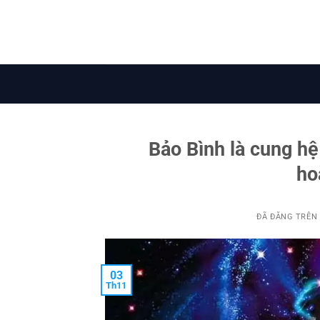
Chuyển
đến
nội
dung
Bảo Bình là cung h
ho
ĐÃ ĐĂNG TRÊN
03
Th11