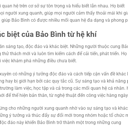
uan hệ trên cơ sở sự tôn trọng và hiểu biết lẫn nhau. Họ biết
mọi người xung quanh, giúp mọi người cảm thấy thoải mái khi g
đã giúp Bảo Bình có được nhiều mối quan hệ đa dạng và phong p
c biệt của Bảo Bình từ hệ khí
ần sáng tạo, độc đáo và khác biệt. Những người thuộc cung Bả
hử thách mới và luôn tìm kiếm cách để cải tiến, phát triển. Họ
ới việc khám phá những điều chưa biết.
xuyên có những ý tưởng độc đáo và cách tiếp cận vấn đề khác l
g hay bị giới hạn bởi các quy tắc cũ. Sự sáng tạo và khả năng
 trường làm việc, học tập và cả trong các mối quan hệ cá nhân.
i để thể hiện bản thân, từ nghệ thuật đến công việc hàng ngày
ứng cho những người xung quanh nhờ vào sự sáng tạo và khác
hững ý tưởng và thúc đẩy sự đổi mới trong nhóm hoặc tổ chức 
 độc đáo này khiến Bảo Bình trở thành một trong những cung