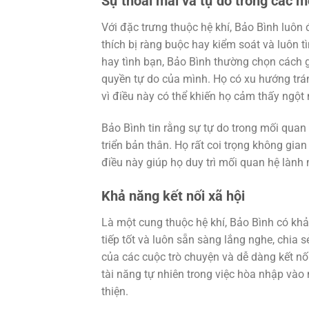
Sự thoải mái và tự do trong các m
Với đặc trưng thuộc hệ khí, Bảo Bình luôn
thích bị ràng buộc hay kiểm soát và luôn 
hay tình bạn, Bảo Bình thường chọn cách g
quyền tự do của mình. Họ có xu hướng trá
vì điều này có thể khiến họ cảm thấy ngột 
Bảo Bình tin rằng sự tự do trong mối quan 
triển bản thân. Họ rất coi trọng không gia
điều này giúp họ duy trì mối quan hệ làn
Khả năng kết nối xã hội
Là một cung thuộc hệ khí, Bảo Bình có kh
tiếp tốt và luôn sẵn sàng lắng nghe, chia s
của các cuộc trò chuyện và dễ dàng kết nố
tài năng tự nhiên trong việc hòa nhập và
thiện.