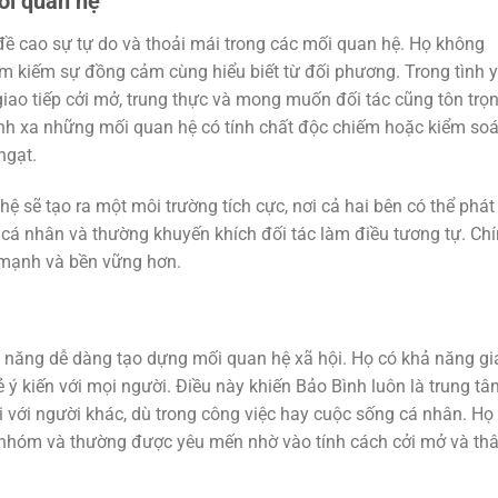
ối quan hệ
 đề cao sự tự do và thoải mái trong các mối quan hệ. Họ không
tìm kiếm sự đồng cảm cùng hiểu biết từ đối phương. Trong tình 
iao tiếp cởi mở, trung thực và mong muốn đối tác cũng tôn trọ
nh xa những mối quan hệ có tính chất độc chiếm hoặc kiểm soá
ngạt.
hệ sẽ tạo ra một môi trường tích cực, nơi cả hai bên có thể phát
n cá nhân và thường khuyến khích đối tác làm điều tương tự. Ch
h mạnh và bền vững hơn.
ả năng dễ dàng tạo dựng mối quan hệ xã hội. Họ có khả năng gi
ẻ ý kiến với mọi người. Điều này khiến Bảo Bình luôn là trung tâ
i với người khác, dù trong công việc hay cuộc sống cá nhân. Họ
o nhóm và thường được yêu mến nhờ vào tính cách cởi mở và th