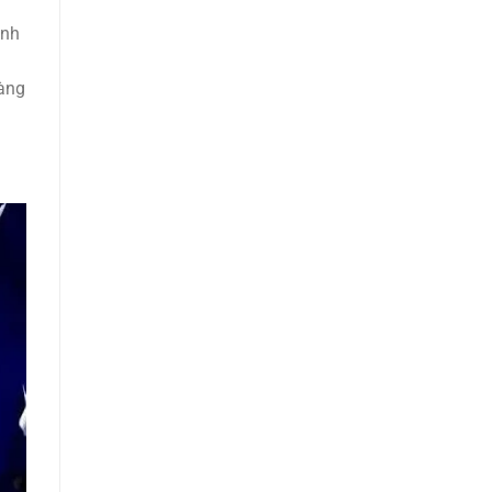
inh
i
dàng