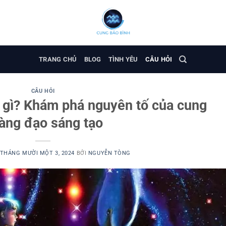
TRANG CHỦ
BLOG
TÌNH YÊU
CÂU HỎI
CÂU HỎI
ệ gì? Khám phá nguyên tố của cung
àng đạo sáng tạo
THÁNG MƯỜI MỘT 3, 2024
BỞI
NGUYỄN TÒNG