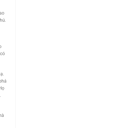
iao
hú.
o
 có
ạ.
 phá
 Họ
.
mà