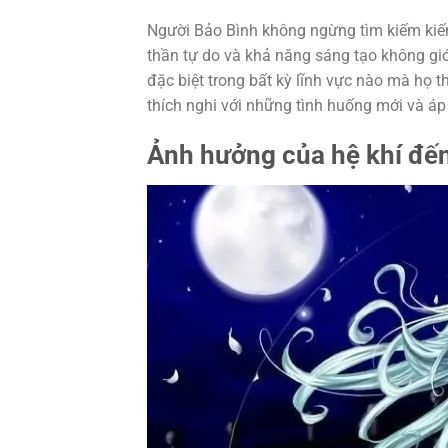
Người Bảo Bình không ngừng tìm kiếm kiến
thần tự do và khả năng sáng tạo không gi
đặc biệt trong bất kỳ lĩnh vực nào mà họ 
thích nghi với những tình huống mới và áp
Ảnh hưởng của hệ khí đế