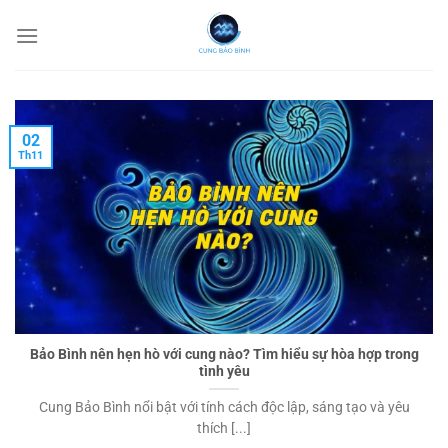
Chuyển
đến
nội
dung
02
Th11
Bảo Bình nên hẹn hò với cung nào? Tìm hiểu sự hòa hợp trong
tình yêu
Cung Bảo Bình nổi bật với tính cách độc lập, sáng tạo và yêu
thích [...]